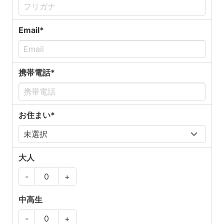
Email*
携帯電話*
お住まい*
大人
-
+
中高生
-
+