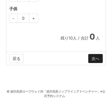
子供
-
+
0
残り
10
人 / 合計
人
戻る
© 湯沢高原ロープウェイ内「湯沢高原ジップラインアドベンチャー」※公
式予約システム