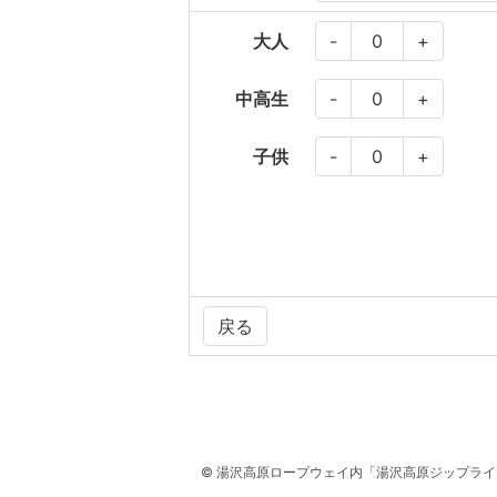
大人
-
+
中高生
-
+
子供
-
+
戻る
© 湯沢高原ロープウェイ内「湯沢高原ジップラ