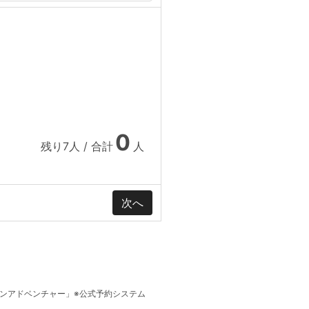
0
残り
7
人 / 合計
人
インアドベンチャー」※公式予約システム