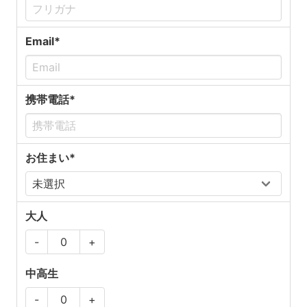
Email*
携帯電話*
お住まい*
大人
-
+
中高生
-
+