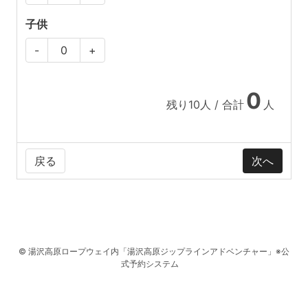
子供
-
+
0
残り
10
人 / 合計
人
戻る
© 湯沢高原ロープウェイ内「湯沢高原ジップラインアドベンチャー」※公
式予約システム