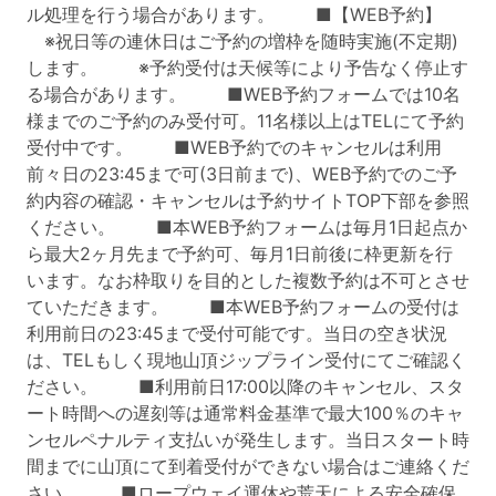
ル処理を行う場合があります。 ■【WEB予約】
※祝日等の連休日はご予約の増枠を随時実施(不定期)
します。 ※予約受付は天候等により予告なく停止す
る場合があります。 ■WEB予約フォームでは10名
様までのご予約のみ受付可。11名様以上はTELにて予約
受付中です。 ■WEB予約でのキャンセルは利用
前々日の23:45まで可(3日前まで)、WEB予約でのご予
約内容の確認・キャンセルは予約サイトTOP下部を参照
ください。 ■本WEB予約フォームは毎月1日起点か
ら最大2ヶ月先まで予約可、毎月1日前後に枠更新を行
います。なお枠取りを目的とした複数予約は不可とさせ
ていただきます。 ■本WEB予約フォームの受付は
利用前日の23:45まで受付可能です。当日の空き状況
は、TELもしく現地山頂ジップライン受付にてご確認く
ださい。 ■利用前日17:00以降のキャンセル、スタ
ート時間への遅刻等は通常料金基準で最大100％のキャ
ンセルペナルティ支払いが発生します。当日スタート時
間までに山頂にて到着受付ができない場合はご連絡くだ
さい。 ■ロープウェイ運休や荒天による安全確保