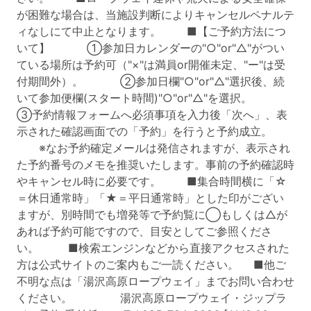
が困難な場合は、当施設判断によりキャンセルペナルテ
ィなしにて中止となります。 ■【ご予約方法につ
いて】 ①参加日カレンダーの"○"or"△"がつい
ている場所は予約可（"×"は満員or開催未定、"ー"は受
付期間外）。 ②参加日欄"○"or"△"選択後、続
いて参加便欄(スタート時間)"○"or"△"を選択。
③予約情報フォームへ必須事項を入力後「次へ」、表
示された確認画面での「予約」を行うと予約成立。
※なお予約確定メールは発信されますが、表示され
た予約番号のメモを推奨いたします。事前の予約確認時
やキャンセル時に必要です。 ■集合時間横に「☆
＝休日通常時」「★＝平日通常時」とした印がござい
ますが、別時間でも増発等で予約覧に◯もしくは△が
あれば予約可能ですので、目安としてご参照くださ
い。 ■検索エンジンなどから直接アクセスされた
方は公式サイトのご案内もご一読ください。 ■他ご
不明な点は「湯沢高原ロープウェイ」までお問い合わせ
ください。 湯沢高原ロープウェイ・ジップラ