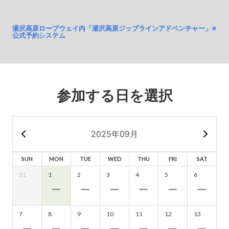
湯沢高原ロープウェイ内「湯沢高原ジップラインアドベンチャー」※
公式予約システム
参加する日を選択
2025年09月
SUN
MON
TUE
WED
THU
FRI
SAT
31
1
2
3
4
5
6
7
8
9
10
11
12
13